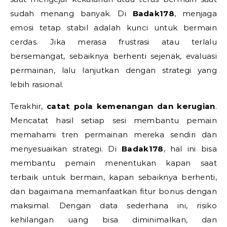
sudah menang banyak. Di
Badak178
, menjaga
emosi tetap stabil adalah kunci untuk bermain
cerdas. Jika merasa frustrasi atau terlalu
bersemangat, sebaiknya berhenti sejenak, evaluasi
permainan, lalu lanjutkan dengan strategi yang
lebih rasional.
Terakhir,
catat pola kemenangan dan kerugian
.
Mencatat hasil setiap sesi membantu pemain
memahami tren permainan mereka sendiri dan
menyesuaikan strategi. Di
Badak178
, hal ini bisa
membantu pemain menentukan kapan saat
terbaik untuk bermain, kapan sebaiknya berhenti,
dan bagaimana memanfaatkan fitur bonus dengan
maksimal. Dengan data sederhana ini, risiko
kehilangan uang bisa diminimalkan, dan