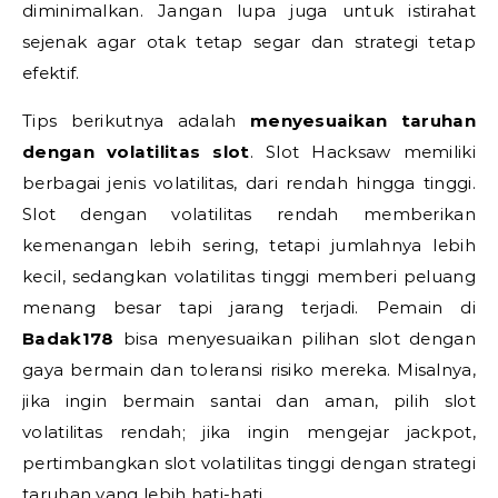
diminimalkan. Jangan lupa juga untuk istirahat
sejenak agar otak tetap segar dan strategi tetap
efektif.
Tips berikutnya adalah
menyesuaikan taruhan
dengan volatilitas slot
. Slot Hacksaw memiliki
berbagai jenis volatilitas, dari rendah hingga tinggi.
Slot dengan volatilitas rendah memberikan
kemenangan lebih sering, tetapi jumlahnya lebih
kecil, sedangkan volatilitas tinggi memberi peluang
menang besar tapi jarang terjadi. Pemain di
Badak178
bisa menyesuaikan pilihan slot dengan
gaya bermain dan toleransi risiko mereka. Misalnya,
jika ingin bermain santai dan aman, pilih slot
volatilitas rendah; jika ingin mengejar jackpot,
pertimbangkan slot volatilitas tinggi dengan strategi
taruhan yang lebih hati-hati.