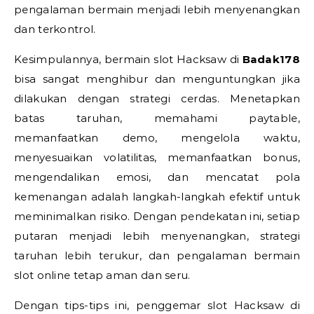
pengalaman bermain menjadi lebih menyenangkan
dan terkontrol.
Kesimpulannya, bermain slot Hacksaw di
Badak178
bisa sangat menghibur dan menguntungkan jika
dilakukan dengan strategi cerdas. Menetapkan
batas taruhan, memahami paytable,
memanfaatkan demo, mengelola waktu,
menyesuaikan volatilitas, memanfaatkan bonus,
mengendalikan emosi, dan mencatat pola
kemenangan adalah langkah-langkah efektif untuk
meminimalkan risiko. Dengan pendekatan ini, setiap
putaran menjadi lebih menyenangkan, strategi
taruhan lebih terukur, dan pengalaman bermain
slot online tetap aman dan seru.
Dengan tips-tips ini, penggemar slot Hacksaw di