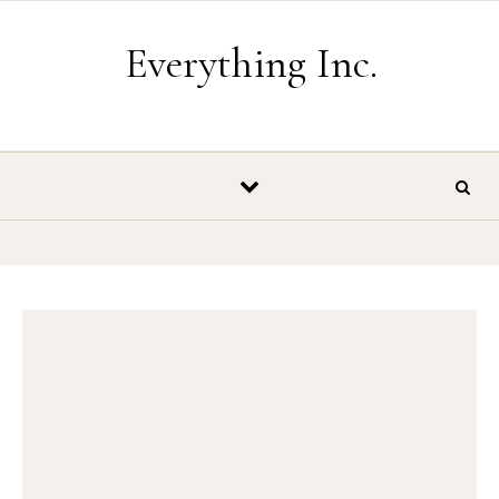
Skip to content
Everything Inc.