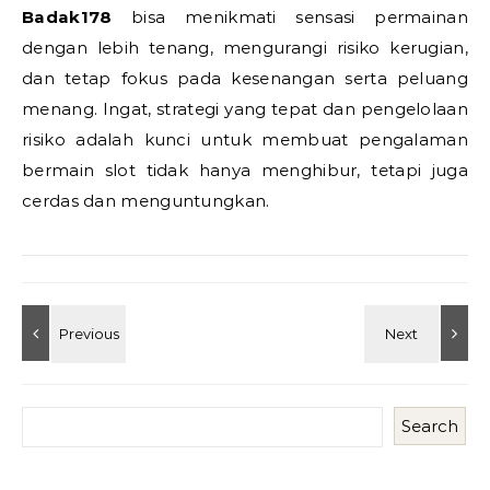
Badak178
bisa menikmati sensasi permainan
dengan lebih tenang, mengurangi risiko kerugian,
dan tetap fokus pada kesenangan serta peluang
menang. Ingat, strategi yang tepat dan pengelolaan
risiko adalah kunci untuk membuat pengalaman
bermain slot tidak hanya menghibur, tetapi juga
cerdas dan menguntungkan.
Search