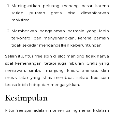
Meningkatkan peluang menang besar karena
setiap putaran gratis bisa dimanfaatkan
maksimal.
Memberikan pengalaman bermain yang lebih
terkontrol dan menyenangkan, karena pemain
tidak sekadar mengandalkan keberuntungan.
Selain itu, fitur free spin di slot mahjong tidak hanya
soal kemenangan, tetapi juga hiburan. Grafis yang
menawan, simbol mahjong klasik, animasi, dan
musik latar yang khas membuat setiap free spin
terasa lebih hidup dan mengasyikkan.
Kesimpulan
Fitur free spin adalah momen paling menarik dalam