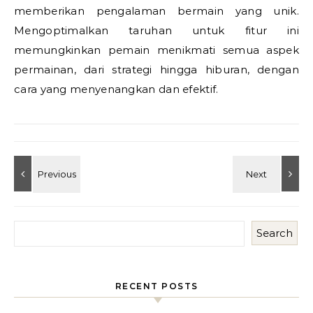
memberikan pengalaman bermain yang unik.
Mengoptimalkan taruhan untuk fitur ini
memungkinkan pemain menikmati semua aspek
permainan, dari strategi hingga hiburan, dengan
cara yang menyenangkan dan efektif.
Search
RECENT POSTS