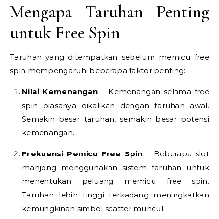
Mengapa Taruhan Penting
untuk Free Spin
Taruhan yang ditempatkan sebelum memicu free
spin mempengaruhi beberapa faktor penting:
Nilai Kemenangan
– Kemenangan selama free
spin biasanya dikalikan dengan taruhan awal.
Semakin besar taruhan, semakin besar potensi
kemenangan.
Frekuensi Pemicu Free Spin
– Beberapa slot
mahjong menggunakan sistem taruhan untuk
menentukan peluang memicu free spin.
Taruhan lebih tinggi terkadang meningkatkan
kemungkinan simbol scatter muncul.