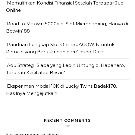
Memulihkan Kondisi Finansial Setelah Terpapar Judi
Online
Road to Maxwin 5000× di Slot Microgaming, Hanya di
Betwin188
Panduan Lengkap Slot Online JAGOWIN untuk
Pemain yang Baru Pindah dari Casino Darat
Adu Strategi: Siapa yang Lebih Untung di Habanero,
Taruhan Kecil atau Besar?
Eksperimen Modal 10K di Lucky Twins Badak178,
Hasilnya Mengejutkan!
RECENT COMMENTS
No comments to show.