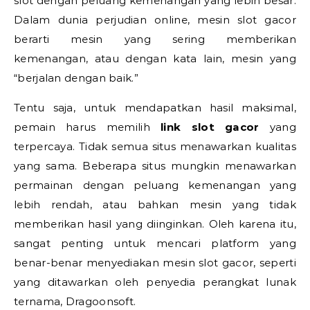
slot dengan peluang kemenangan yang lebih besar.
Dalam dunia perjudian online, mesin slot gacor
berarti mesin yang sering memberikan
kemenangan, atau dengan kata lain, mesin yang
“berjalan dengan baik.”
Tentu saja, untuk mendapatkan hasil maksimal,
pemain harus memilih
link slot gacor
yang
terpercaya. Tidak semua situs menawarkan kualitas
yang sama. Beberapa situs mungkin menawarkan
permainan dengan peluang kemenangan yang
lebih rendah, atau bahkan mesin yang tidak
memberikan hasil yang diinginkan. Oleh karena itu,
sangat penting untuk mencari platform yang
benar-benar menyediakan mesin slot gacor, seperti
yang ditawarkan oleh penyedia perangkat lunak
ternama, Dragoonsoft.