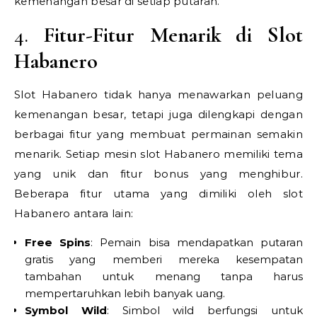
kemenangan besar di setiap putaran.
4.
Fitur-Fitur Menarik di Slot
Habanero
Slot Habanero tidak hanya menawarkan peluang
kemenangan besar, tetapi juga dilengkapi dengan
berbagai fitur yang membuat permainan semakin
menarik. Setiap mesin slot Habanero memiliki tema
yang unik dan fitur bonus yang menghibur.
Beberapa fitur utama yang dimiliki oleh slot
Habanero antara lain:
Free Spins
: Pemain bisa mendapatkan putaran
gratis yang memberi mereka kesempatan
tambahan untuk menang tanpa harus
mempertaruhkan lebih banyak uang.
Symbol Wild
: Simbol wild berfungsi untuk