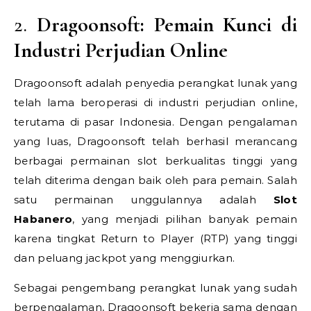
2.
Dragoonsoft: Pemain Kunci di
Industri Perjudian Online
Dragoonsoft adalah penyedia perangkat lunak yang
telah lama beroperasi di industri perjudian online,
terutama di pasar Indonesia. Dengan pengalaman
yang luas, Dragoonsoft telah berhasil merancang
berbagai permainan slot berkualitas tinggi yang
telah diterima dengan baik oleh para pemain. Salah
satu permainan unggulannya adalah
Slot
Habanero
, yang menjadi pilihan banyak pemain
karena tingkat Return to Player (RTP) yang tinggi
dan peluang jackpot yang menggiurkan.
Sebagai pengembang perangkat lunak yang sudah
berpengalaman, Dragoonsoft bekerja sama dengan