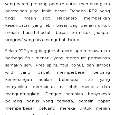
yang berarti peluang pemain untuk memenangkan
permainan juga lebih besar. Dengan RTP yang
tinggi, mesin slot Habanero memberikan
kesempatan yang lebih besar bagi pemain untuk
meraih hadiah-hadiah besar, termasuk jackpot
progresif yang bisa mengubah hidup.
Selain RTP yang tinggi, Habanero juga menawarkan
berbagai fitur menarik yang membuat permainan
semakin seru. Free spins, fitur bonus, dan simbol
wild yang dapat memperbesar peluang
kemenangan adalah beberapa fitur yang
menjadikan permainan ini lebih menarik dan
menguntungkan. Dengan semakin banyaknya
peluang bonus yang tersedia, pemain dapat
memperbesar peluang mereka untuk meraih