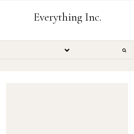
Skip to content
Everything Inc.