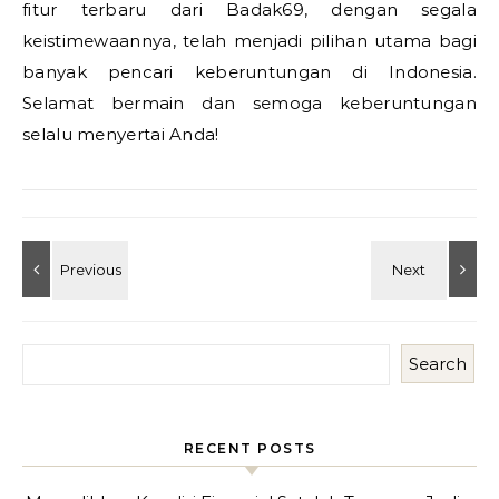
fitur terbaru dari Badak69, dengan segala
keistimewaannya, telah menjadi pilihan utama bagi
banyak pencari keberuntungan di Indonesia.
Selamat bermain dan semoga keberuntungan
selalu menyertai Anda!
Search
RECENT POSTS