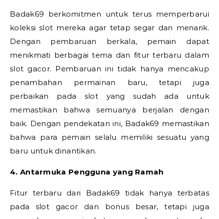
Badak69 berkomitmen untuk terus memperbarui
koleksi slot mereka agar tetap segar dan menarik.
Dengan pembaruan berkala, pemain dapat
menikmati berbagai tema dan fitur terbaru dalam
slot gacor. Pembaruan ini tidak hanya mencakup
penambahan permainan baru, tetapi juga
perbaikan pada slot yang sudah ada untuk
memastikan bahwa semuanya berjalan dengan
baik. Dengan pendekatan ini, Badak69 memastikan
bahwa para pemain selalu memiliki sesuatu yang
baru untuk dinantikan.
4. Antarmuka Pengguna yang Ramah
Fitur terbaru dari Badak69 tidak hanya terbatas
pada slot gacor dan bonus besar, tetapi juga