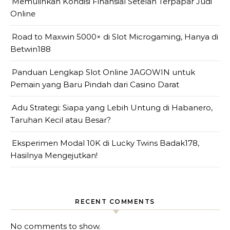
Memulihkan Kondisi Finansial Setelah Terpapar Judi
Online
Road to Maxwin 5000× di Slot Microgaming, Hanya di
Betwin188
Panduan Lengkap Slot Online JAGOWIN untuk
Pemain yang Baru Pindah dari Casino Darat
Adu Strategi: Siapa yang Lebih Untung di Habanero,
Taruhan Kecil atau Besar?
Eksperimen Modal 10K di Lucky Twins Badak178,
Hasilnya Mengejutkan!
RECENT COMMENTS
No comments to show.