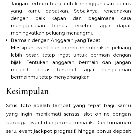
Jangan terburu-buru untuk menggunakan bonus
yang kamu dapatkan. Sebaiknya, rencanakan
dengan baik kapan dan bagaimana cara
menggunakan bonus tersebut agar dapat
meningkatkan peluang menangmu.
Bermain dengan Anggaran yang Tepat
Meskipun event dan promo memberikan peluang
lebih besar, tetap ingat untuk bermain dengan
bijak. Tentukan anggaran bermain dan jangan
melebihi batas tersebut, agar pengalaman
bermainmu tetap menyenangkan.
Kesimpulan
Situs Toto adalah tempat yang tepat bagi kamu
yang ingin menikmati sensasi slot online dengan
berbagai event dan promo menarik. Dari turnamen
seru, event jackpot progresif, hingga bonus deposit