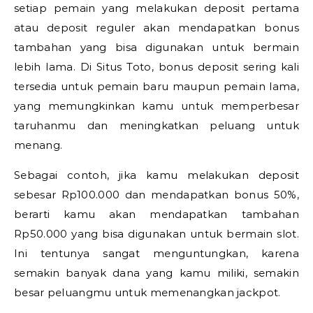
setiap pemain yang melakukan deposit pertama
atau deposit reguler akan mendapatkan bonus
tambahan yang bisa digunakan untuk bermain
lebih lama. Di Situs Toto, bonus deposit sering kali
tersedia untuk pemain baru maupun pemain lama,
yang memungkinkan kamu untuk memperbesar
taruhanmu dan meningkatkan peluang untuk
menang.
Sebagai contoh, jika kamu melakukan deposit
sebesar Rp100.000 dan mendapatkan bonus 50%,
berarti kamu akan mendapatkan tambahan
Rp50.000 yang bisa digunakan untuk bermain slot.
Ini tentunya sangat menguntungkan, karena
semakin banyak dana yang kamu miliki, semakin
besar peluangmu untuk memenangkan jackpot.