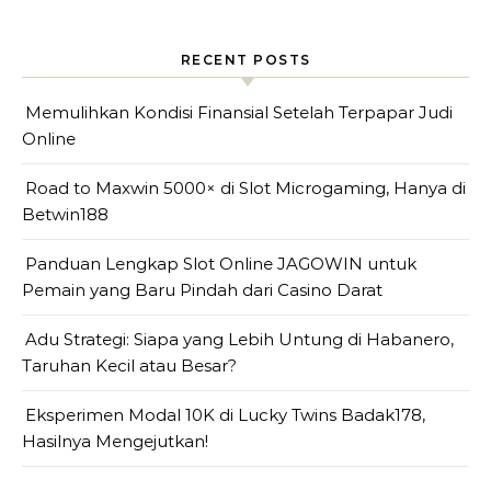
RECENT POSTS
Memulihkan Kondisi Finansial Setelah Terpapar Judi
Online
Road to Maxwin 5000× di Slot Microgaming, Hanya di
Betwin188
Panduan Lengkap Slot Online JAGOWIN untuk
Pemain yang Baru Pindah dari Casino Darat
Adu Strategi: Siapa yang Lebih Untung di Habanero,
Taruhan Kecil atau Besar?
Eksperimen Modal 10K di Lucky Twins Badak178,
Hasilnya Mengejutkan!