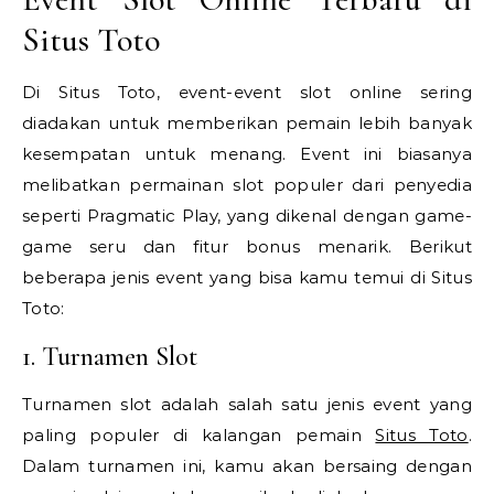
Situs Toto
Di Situs Toto, event-event slot online sering
diadakan untuk memberikan pemain lebih banyak
kesempatan untuk menang. Event ini biasanya
melibatkan permainan slot populer dari penyedia
seperti Pragmatic Play, yang dikenal dengan game-
game seru dan fitur bonus menarik. Berikut
beberapa jenis event yang bisa kamu temui di Situs
Toto:
1. Turnamen Slot
Turnamen slot adalah salah satu jenis event yang
paling populer di kalangan pemain
Situs Toto
.
Dalam turnamen ini, kamu akan bersaing dengan