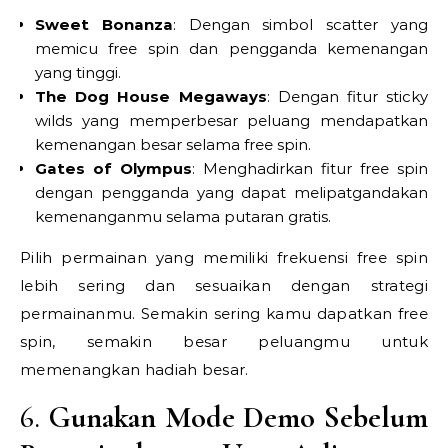
Sweet Bonanza
: Dengan simbol scatter yang
memicu free spin dan pengganda kemenangan
yang tinggi.
The Dog House Megaways
: Dengan fitur sticky
wilds yang memperbesar peluang mendapatkan
kemenangan besar selama free spin.
Gates of Olympus
: Menghadirkan fitur free spin
dengan pengganda yang dapat melipatgandakan
kemenanganmu selama putaran gratis.
Pilih permainan yang memiliki frekuensi free spin
lebih sering dan sesuaikan dengan strategi
permainanmu. Semakin sering kamu dapatkan free
spin, semakin besar peluangmu untuk
memenangkan hadiah besar.
6.
Gunakan Mode Demo Sebelum