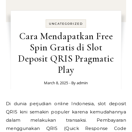
UNCATEGORIZED
Cara Mendapatkan Free
Spin Gratis di Slot
Deposit QRIS Pragmatic
Play
March 8, 2025
- By
admin
Di dunia perjudian online Indonesia, slot deposit
QRIS kini semakin populer karena kemudahannya
dalam melakukan transaksi. Pembayaran
menggunakan QRIS (Quick Response Code