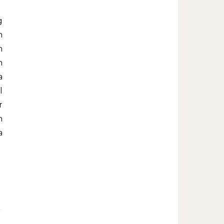
h
m
n
a
l
r
n
a