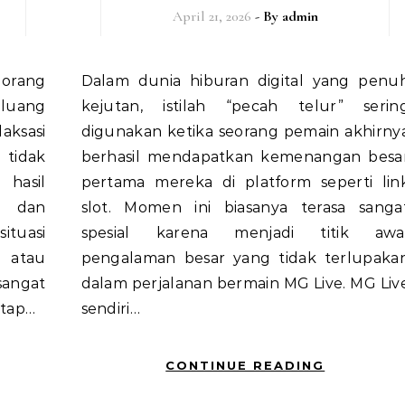
April 21, 2026
- By
admin
Dalam dunia hiburan digital yang penuh
eluang
kejutan, istilah “pecah telur” serin
aksasi
digunakan ketika seorang pemain akhirny
 tidak
berhasil mendapatkan kemenangan besa
 hasil
pertama mereka di platform seperti lin
n dan
slot. Momen ini biasanya terasa sanga
tuasi
spesial karena menjadi titik awa
n atau
pengalaman besar yang tidak terlupaka
angat
dalam perjalanan bermain MG Live. MG Liv
etap…
sendiri…
CONTINUE READING