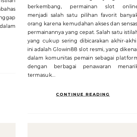
stilah
berkembang, permainan slot onlin
mbahas
menjadi salah satu pilihan favorit banya
anggap
orang karena kemudahan akses dan sensas
dalam
permainannya yang cepat. Salah satu istila
yang cukup sering dibicarakan akhir-akhi
ini adalah Glowin88 slot resmi, yang dikena
dalam komunitas pemain sebagai platfor
dengan berbagai penawaran menari
termasuk…
CONTINUE READING