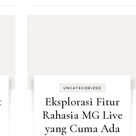
UNCATEGORIZED
t
Eksplorasi Fitur
Rahasia MG Live
yang Cuma Ada