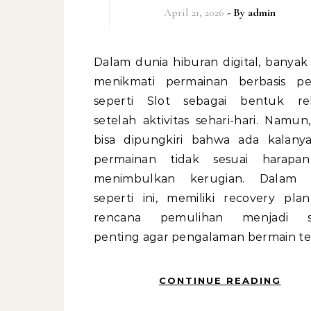
April 21, 2026
- By
admin
Dalam dunia hiburan digital, banyak orang
menikmati permainan berbasis p
seperti Slot sebagai bentuk rel
setelah aktivitas sehari-hari. Namun,
bisa dipungkiri bahwa ada kalanya
permainan tidak sesuai harapa
menimbulkan kerugian. Dalam si
seperti ini, memiliki recovery pla
rencana pemulihan menjadi s
penting agar pengalaman bermain t
CONTINUE READING