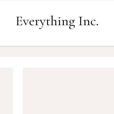
Everything Inc.