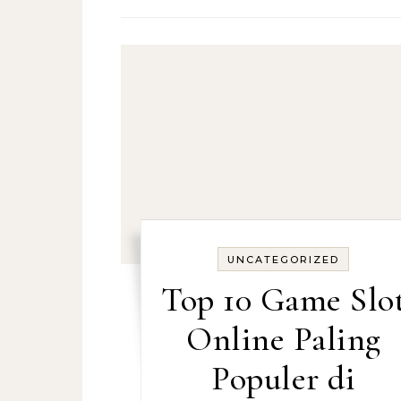
UNCATEGORIZED
Top 10 Game Slo
Online Paling
Populer di