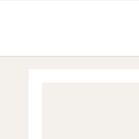
Skip to content