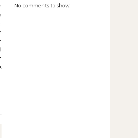
No comments to show.
e
k
i
h
r
l
m
k