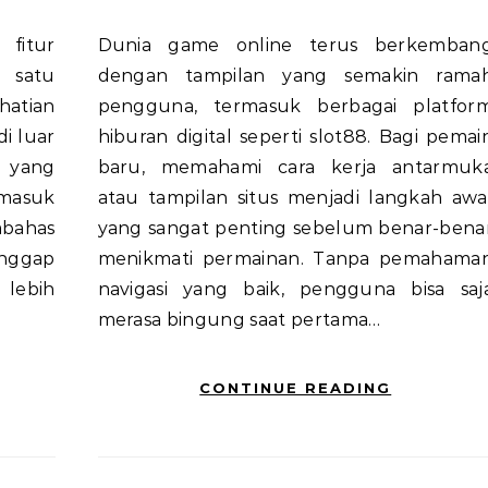
Dunia game online terus berkembang
h satu
dengan tampilan yang semakin rama
hatian
pengguna, termasuk berbagai platfor
i luar
hiburan digital seperti slot88. Bagi pemai
 yang
baru, memahami cara kerja antarmuk
rmasuk
atau tampilan situs menjadi langkah awa
ahas
yang sangat penting sebelum benar-bena
anggap
menikmati permainan. Tanpa pemahama
 lebih
navigasi yang baik, pengguna bisa saj
merasa bingung saat pertama…
CONTINUE READING