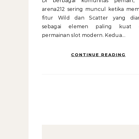
Di berbagai komunitas pemain, i
arena212 sering muncul ketika me
fitur Wild dan Scatter yang di
sebagai elemen paling kuat 
permainan slot modern. Kedua…
CONTINUE READING